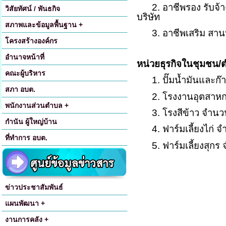
2. อาชีพรอง รับจ้
วิสัยทัศน์ / พันธกิจ
บริษัท
สภาพและข้อมูลพื้นฐาน +
3. อาชีพเสริม สา
โครงสร้างองค์กร
อำนาจหน้าที่
หน่วยธุรกิจในชุมชน/
คณะผู้บริหาร
1. ปั๊มน้ำมันและก
สภา อบต.
2. โรงงานอุตสาห
พนักงานส่วนตำบล +
3. โรงสีข้าว จำนว
กำนัน ผู้ใหญ่บ้าน
4. ฟาร์มเลี้ยงไก่ 
ที่ทำการ อบต.
5. ฟาร์มเลี้ยงสุกร
ข่าวประชาสัมพันธ์
แผนพัฒนา +
งานการคลัง +