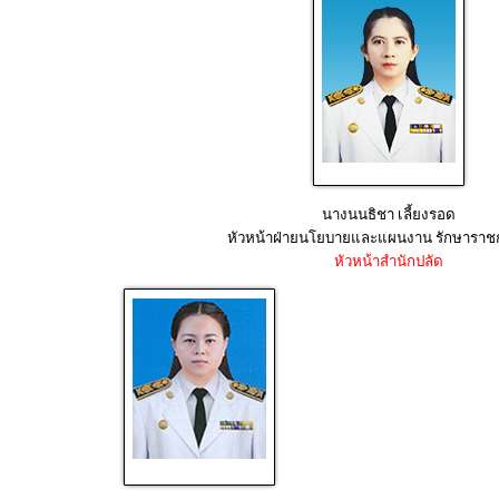
นางนนธิชา เลี้ยงรอด
หัวหน้าฝ่ายนโยบายและแผนงาน รักษารา
หัวหน้าสำนักปลัด