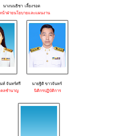
นางนนธิชา เลี้ยงรอด
หน้าฝ่ายนโยบายและแผนงาน
ท์ จันทร์ศรี
นายฐิติ ขาวจันทร์
ุคคลชำนาญ
นิติกรปฏิบัติการ