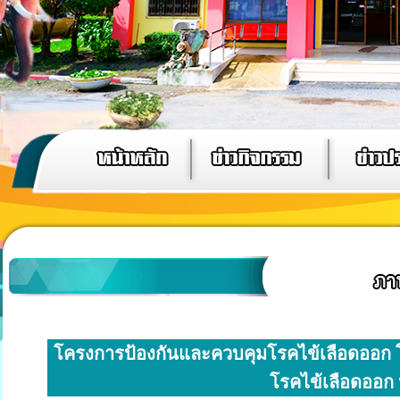
โครงการป้องกันและควบคุมโรคไข้เลือดออก โ
โรคไข้เลือดออก