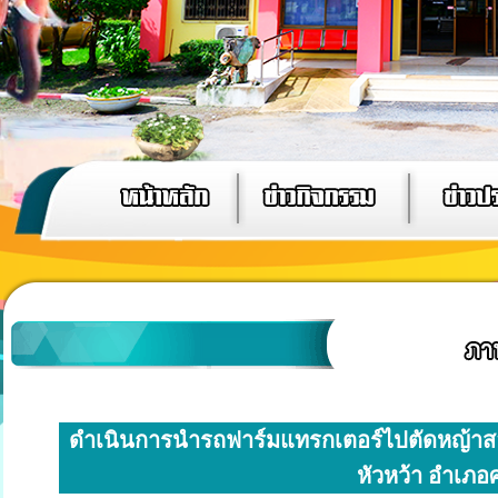
ดำเนินการนำรถฟาร์มแทรกเตอร์ไปตัดหญ้าสองข
หัวหว้า อำเภอศ